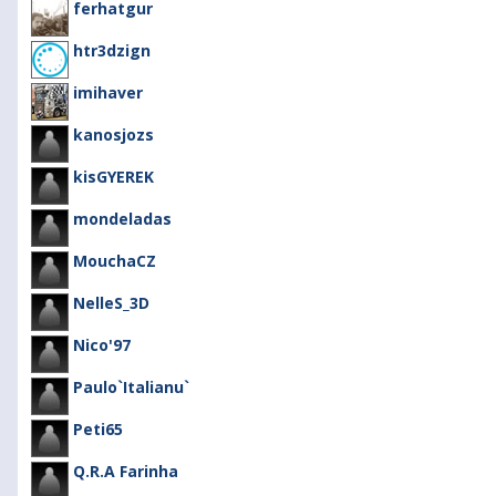
ferhatgur
htr3dzign
imihaver
kanosjozs
kisGYEREK
mondeladas
MouchaCZ
NelleS_3D
Nico'97
Paulo`Italianu`
Peti65
Q.R.A Farinha