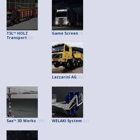
TSL™ HOLZ
Game Screen
(3)
Transport
(87)
Lazzarini AG
(50)
Sax™ 3D Works
WELAKI System
(109)
(31)