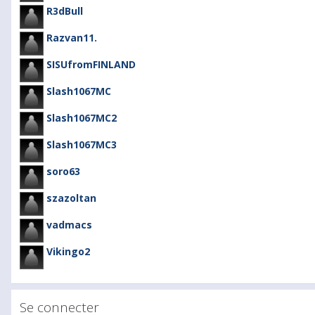
R3dBull
Razvan11.
SISUfromFINLAND
Slash1067MC
Slash1067MC2
Slash1067MC3
soro63
szazoltan
vadmacs
Vikingo2
Se connecter