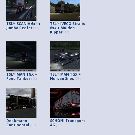
TSL™ SCANIA 6x4 +
TSL™ IVECO Stralis
Jumbo Reefer
6x4 + Mulden
(17)
Kipper
(17)
TSL™ MAN TGX +
TSL™ MAN TGX +
Food Tanker
Nursan Silos
(16)
(23)
Dekkmann
SCHÖNI Transport
Continental
AG
(16)
(26)