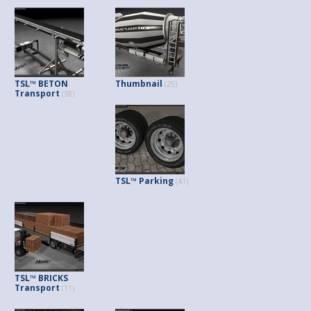
TSL™ BETON
Thumbnail
(25)
Transport
(38)
TSL™ Parking
(41)
TSL™ BRICKS
Transport
(11)