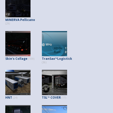
MINERVA Pellicano
(29)
Skin's Collage
TranSax™Logistick
(109)
(36)
HNT
TSL™ COVER
(24)
(17)