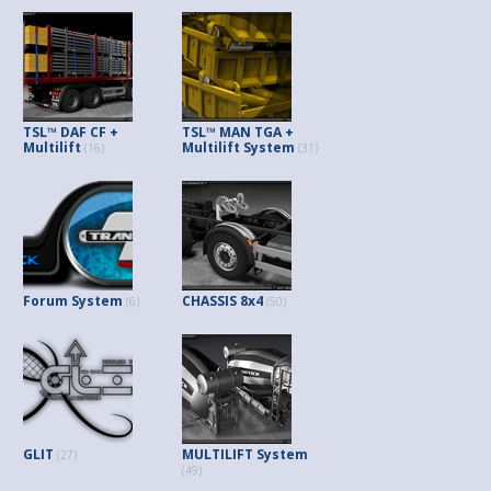
TSL™ DAF CF +
TSL™ MAN TGA +
Multilift
Multilift System
(16)
(31)
Forum System
CHASSIS 8x4
(6)
(50)
GLIT
MULTILIFT System
(27)
(49)