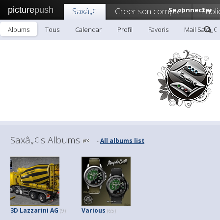
picture
push
Saxâ„¢
Creer son compte!
Se connecter
Publi
Albums
Tous
Calendar
Profil
Favoris
Mail Saxâ„¢
Saxâ„¢'s Albums
All albums list
-
3D Lazzarini AG
Various
(9)
(65)