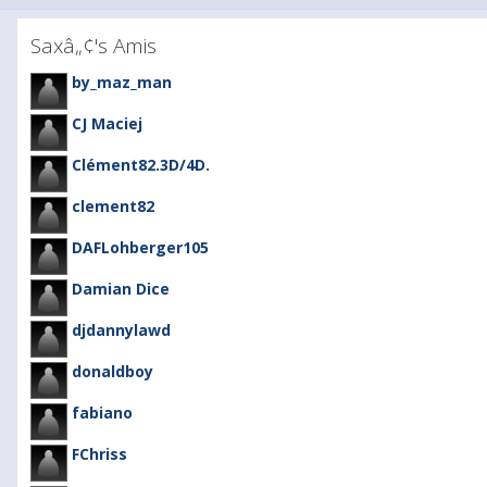
Saxâ„¢'s Amis
by_maz_man
CJ Maciej
Clément82.3D/4D.
clement82
DAFLohberger105
Damian Dice
djdannylawd
donaldboy
fabiano
FChriss