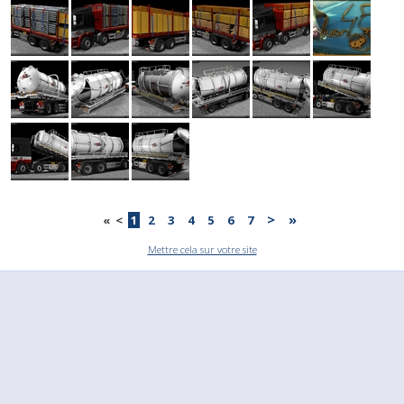
>
»
«
<
1
2
3
4
5
6
7
Mettre cela sur votre site