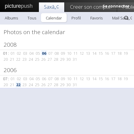
picture
push
Saxâ„¢
Creer son compte!
Se connecter
Publi
Albums
Tous
Calendar
Profil
Favoris
Mail Saxâ„¢
Photos on the calendar
2008
01 :
01
02
03
04
05
06
07
08
09
10
11
12
13
14
15
16
17
18
19
20
21
22
23
24
25
26
27
28
29
30
31
2006
07 :
01
02
03
04
05
06
07
08
09
10
11
12
13
14
15
16
17
18
19
20
21
22
23
24
25
26
27
28
29
30
31