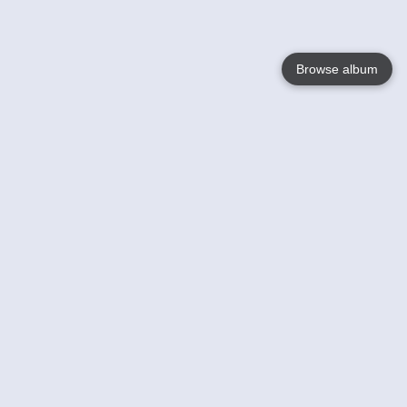
Browse album
Language
English
Nederlands
Français
Votre / vos
Help
En savoir plusu