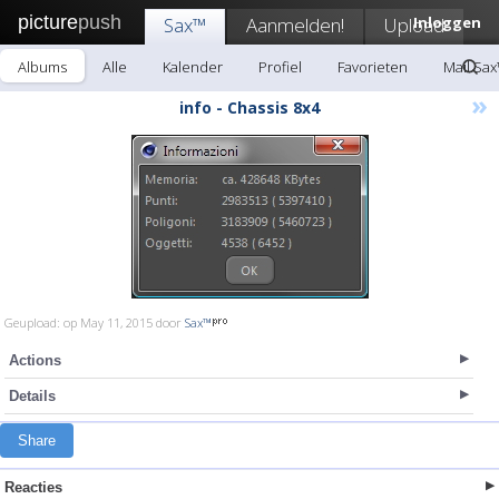
picture
push
Sax™
Aanmelden!
Upload
Inloggen
Albums
Alle
Kalender
Profiel
Favorieten
Mail Sa
»
info - Chassis 8x4
Geupload: op May 11, 2015 door
Sax™
Actions
Details
Share
Reacties