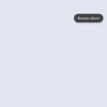
Browse album
Language
English
Nederlands
Français
Jouw
Help
Lees Meer